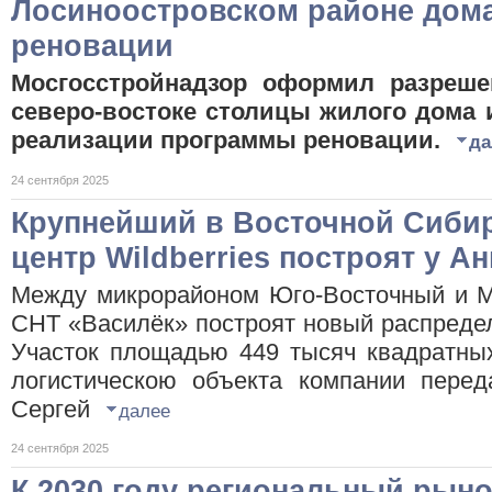
Лосиноостровском районе дом
реновации
Мосгосстройнадзор оформил разреше
северо-востоке столицы жилого дома и
реализации программы реновации.
да
24 сентября 2025
Крупнейший в Восточной Сибир
центр Wildberries построят у Ан
Между микрорайоном Юго-Восточный и М
СНТ «Василёк» построят новый распредели
Участок площадью 449 тысяч квадратных
логистическою объекта компании перед
Сергей
далее
24 сентября 2025
К 2030 году региональный рыно