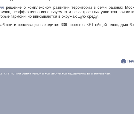
ял
решение о комплексном развитии территорий в семи районах Моск
омзон, неэффективно используемых и незастроенных участков появля
оторые гармонично вписываются в окружающую среду.
работки и реализации находится 336 проектов КРТ общей площадью б
Печ
ка, статистика рынка жилой и коммерческой недвижимости и земельных