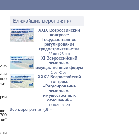
Ближайшие мероприятия
XXIX Всероссийский
конгресс:
Государственное
регулирование
градостроительства
22 сен-23 сен
XI Всероссийский
земельно-
12:03
имущественный форум
1 окт-2 окт
емый
XXXV Всероссийский
щее
конгресс
ики,
«Регулирование
земельно-
имущественных
ории
отношений»
17 ноя-18 ноя
Все мероприятия (3) »
ии.
 700
тов“
сти