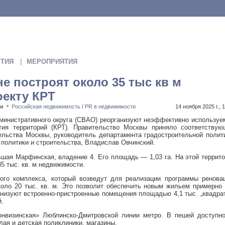
ТИЯ
МЕРОПРИЯТИЯ
е построят около 35 тыс кв м
оекту КРТ
ти
Российская недвижимость
/
PR в недвижимости
14 ноября 2025 г., 
■
министративного округа (СВАО) реорганизуют неэффективно использу
ития территорий (КРТ). Правительство Москвы приняло соответствую
льства Москвы, руководитель департамента градостроительной полит
 политики и строительства, Владислав Овчинский.
ьшая Марфинская, владение 4. Его площадь — 1,03 га. На этой террит
5 тыс. кв. м недвижимости.
го комплекса, который возведут для реализации программы реновац
оло 20 тыс. кв. м. Это позволит обеспечить новым жильем примерно
анизуют встроенно-пристроенные помещения площадью 4,1 тыс. „квадра
й.
онвизинская» Люблинско-Дмитровской линии метро. В пешей доступно
ая и детская поликлиники, магазины.