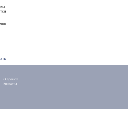
вы.
ются
олее
ать
О проекте
Контакты