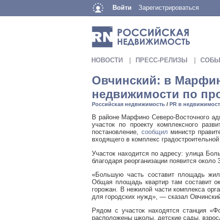
Войти
Зарегистрироваться
НОВОСТИ
ПРЕСС-РЕЛИЗЫ
СОБЫ
Овчинский: в Марфин
недвижимости по пр
Российская недвижимость
/
PR в недвижимос
В районе Марфино Северо-Восточного ад
участок по проекту комплексного разв
постановление,
сообщил
министр правите
входящего в комплекс градостроительной
Участок находится по адресу: улица Бол
благодаря реорганизации появится около 3
«Большую часть составит площадь жило
Общая площадь квартир там составит ок
горожан. В нежилой части комплекса орг
для городских нужд», — сказал Овчински
Рядом с участок находятся станция «Ф
расположены школы, детские сады, взросл