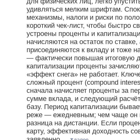
для физических лиц, легко упустит
удивляться мелким шрифтам. Спок
механизмы, налоги и риски по пол
короткий чек‑лист, чтобы быстро с
устроены проценты и капитализац
начисляются на остаток по ставке,
присоединяются к вкладу и тоже н
— фактически повышая итоговую д
капитализации проценты зачисляют
«эффект снега» не работает. Ключ
сложный процент (compound interes
сначала начисляет проценты за пер
сумме вклада, и следующий расчёт
базу. Период капитализации бывае
реже — ежедневным; чем чаще он 
разница на дистанции. Если проц
карту, эффективная доходность со
заявленно...
далее