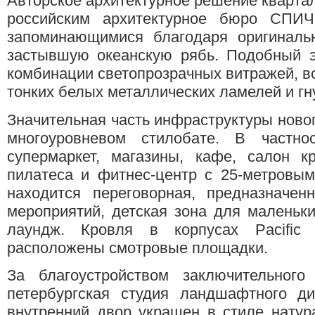
Авторское архитектурное решение квартал
российским архитектурное бюро СПИЧ
запоминающимися благодаря оригинал
застывшую океанскую рябь. Подобный э
комбинации светопрозрачных витражей, вс
тонких белых металлических ламелей и гн
Значительная часть инфраструктуры новог
многоуровневом стилобате. В частно
супермаркет, магазины, кафе, салон к
пилатеса и фитнес-центр с 25-метровым
находится переговорная, предназначен
мероприятий, детская зона для маленьк
лаундж. Кровля в корпусах Pacific 
расположены смотровые площадки.
За благоустройством заключительного
петербургская студия ландшафтного д
внутренний двор украшен в стиле натур