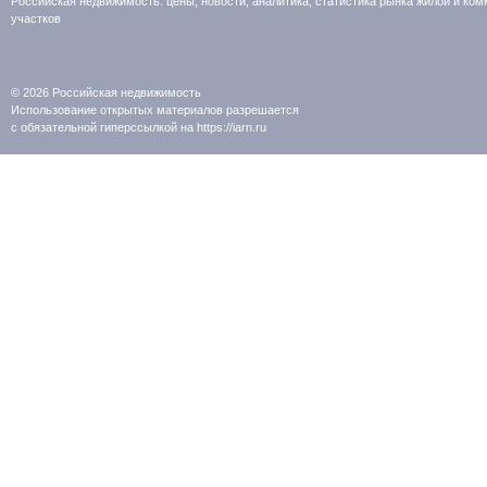
Российская недвижимость: цены, новости, аналитика, статистика рынка жилой и к
участков
© 2026
Российская недвижимость
Использование открытых материалов разрешается
с обязательной гиперссылкой на https://iarn.ru