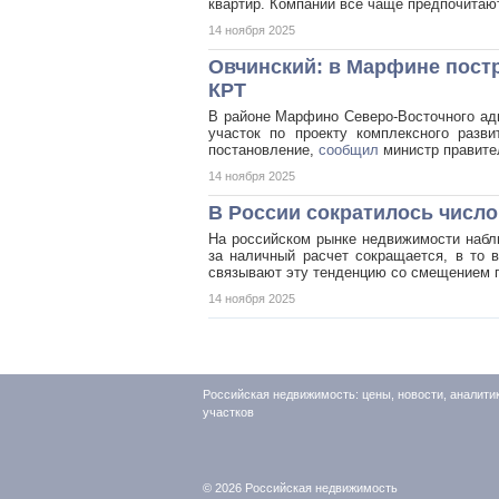
квартир. Компании все чаще предпочитаю
14 ноября 2025
Овчинский: в Марфине постр
КРТ
В районе Марфино Северо-Восточного ад
участок по проекту комплексного разв
постановление,
сообщил
министр правит
14 ноября 2025
В России сократилось число
На российском рынке недвижимости набл
за наличный расчет сокращается, в то в
связывают эту тенденцию со смещением 
14 ноября 2025
Российская недвижимость: цены, новости, аналити
участков
© 2026
Российская недвижимость