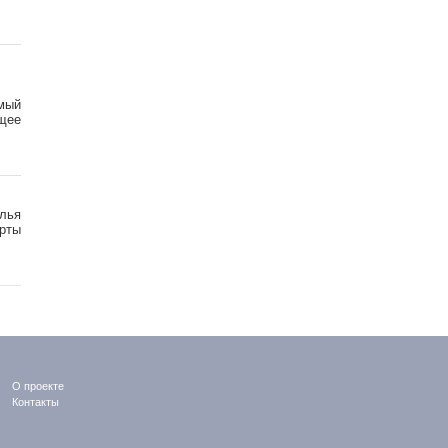
емый
щее
илья
ерты
О проекте
Контакты