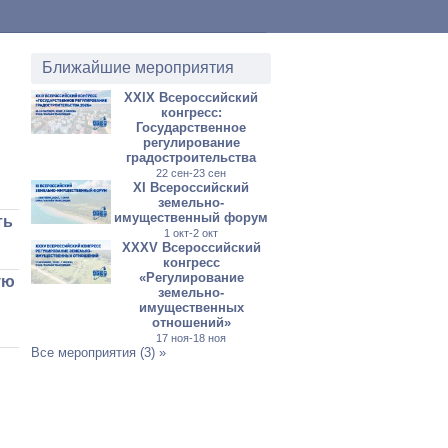
Ближайшие мероприятия
XXIX Всероссийский
конгресс:
Государственное
регулирование
градостроительства
22 сен-23 сен
XI Всероссийский
земельно-
имущественный форум
ть
1 окт-2 окт
XXXV Всероссийский
конгресс
«Регулирование
ую
земельно-
имущественных
отношений»
17 ноя-18 ноя
Все мероприятия (3) »