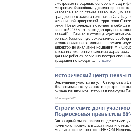
смотровые площадки, сенсорный сад и фит
метровым бассейном. Девелопер проекта
квартала Pacific станет завершающим эт
грандиозного жилого комплекса City Bay,
живописной прибрежной территории Спасс
реки. Новая очередь включает в себя две
высотой 200 м, а также два среднеэтажных
этажей). «Сейчас в столице идет активно
речных берегов, где сохранились свободн
и благоприятная экология, — комментиру
директор по аналитике компании MR Grou
также великолепные видовые характерист
данных районах особенно востребованными
традиционно входит ...
далее
Исторический центр Пензы п
Земельные участки на ул. Свердлова и Ба
Два земельных участка в центре Пензы
охране памятников истории и культуры Пе
14 ноября 2025
Строим сами: доля участков
Подмосковья превысила 88
Загородный рынок заполнен дешевыми учас
понятного продукта и доступной ипотеки
Аналитическом центре «ИНКОМ-Недвижи