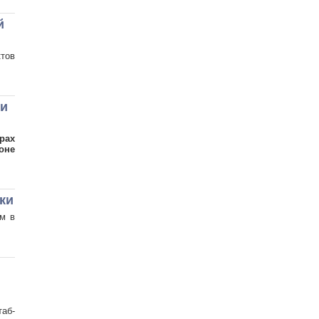
й
тов
 и
рах
оне
ки
ем в
аб-