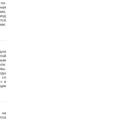
 по-
ная
нии,
иод
ится
нии.
 для
лой
вым
ели.
квы.
ижды
 со
с» и
ции
м на
лла