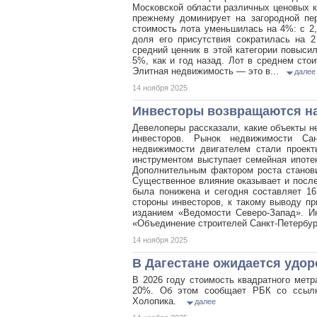
Московской области различных ценовых к
прежнему доминирует на загородной пе
стоимость лота уменьшилась на 4%: с 2
доля его присутствия сократилась на 2
средний ценник в этой категории повыси
5%, как и год назад. Лот в среднем сто
Элитная недвижимость — это в...
далее
14 ноября 2025
Инвесторы возвращаются на
Девелоперы рассказали, какие объекты 
инвесторов. Рынок недвижимости Са
недвижимости двигателем стали проект
инструментом выступает семейная ипотек
Дополнительным фактором роста станови
Существенное влияние оказывает и после
была понижена и сегодня составляет 1
стороны инвесторов, к такому выводу пр
изданием «Ведомости Северо-Запад». Ин
«Объединение строителей Санкт-Петербур
14 ноября 2025
В Дагестане ожидается удо
В 2026 году стоимость квадратного мет
20%. Об этом сообщает РБК со ссылко
Холопика.
далее