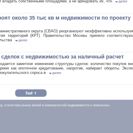
т владеть собственными площадями, а не арендовать их, что
далее
оят около 35 тыс кв м недвижимости по проекту
министративного округа (СВАО) реорганизуют неэффективно использу
ития территорий (КРТ). Правительство Москвы приняло соответствую
ельства
далее
 сделок с недвижимостью за наличный расчет
юдается заметное изменение структуры сделок: количество покупок ж
ремя как ипотечное кредитование, напротив, набирает обороты. Эксп
покупательского спроса в
далее
ка, статистика рынка жилой и коммерческой недвижимости и земельных