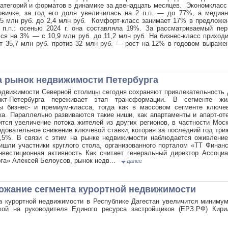
атегорий и форматов в динамике за двенадцать месяцев. Экономкласс
рвичке, за год его доля увеличилась на 2 п.п. — до 77%, а медиан
,5 млн руб. до 2,4 млн руб. Комфорт-класс занимает 17% в предложе
 п.п.: осенью 2024 г. она составляла 19%. За рассматриваемый пер
лся на 3% — с 10,9 млн руб. до 11,2 млн руб. На бизнес-класс приход
ит 35,7 млн руб. против 32 млн руб. — рост на 12% в годовом выраже
 рынок недвижимости Петербурга
недвижимости Северной столицы сегодня сохраняют привлекательность
нкт-Петербурга переживает этап трансформации. В сегменте жи
ы бизнес- и премиум-класса, тогда как в массовом сегменте ключе
а. Параллельно развиваются такие ниши, как апартаменты и апарт-от
тся увеличение потока жителей из других регионов, в частности Мос
довательное снижение ключевой ставки, которая за последний год тр
6,5%. В связи с этим на рынке недвижимости наблюдается оживление
ишли участники круглого стола, организованного порталом «ТТ Финан
вестиционная активность Как считает генеральный директор Ассоциа
га» Алексей Белоусов, рынок недв...
далее
рожание сегмента курортной недвижимости
ра курортной недвижимости в Республике Дагестан увеличится миниму
й на руководителя Единого ресурса застройщиков (ЕРЗ.РФ) Кири