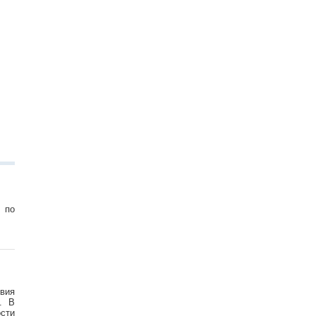
 по
твия
у. В
сти