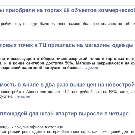
ы приобрели на торгах 68 объектов коммерческо
ройку округов, где было куплено самое большое количество объек
говых точек в ТЦ пришлась на магазины одежды
ви и аксессуаров в общем числе закрытий точек в торговых цент
п. и в конце сентября достигла 50%. Магазины закрываются на ф
возросшей налоговой нагрузки на бизнес,
далее
ость в Анапе в два раза выше цен на новострой
новостройках Анапы составляет 212 тыс. рублей, что на 58% ниже, ч
. рублей.
далее
площадей для штаб-квартир выросли в четыре
ренды к покупке офисов в столице
ется резкий рост сделок по приобретению офисных помещений для шт