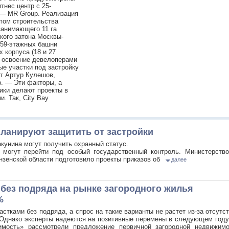
нес центр с 25-
 — MR Group. Реализация
апом строительства
 занимающего 11 га
кого затона Москвы-
 59-этажных башни
 корпуса (18 и 27
е освоение девелоперами
ые участки под застройку
ет Артур Кулешов,
p. — Эти факторы, а
ики делают проекты в
. Так, City Bay
ланируют защитить от застройки
кунина могут получить охранный статус.
 могут перейти под особый государственный контроль. Министерство
нзенской области подготовило проекты приказов об
далее
 без подряда на рынке загородного жилья
%
тками без подряда, а спрос на такие варианты не растет из-за отсутс
. Однако эксперты надеются на позитивные перемены в следующем год
мость» рассмотрели предложение первичной загородной недвижимо