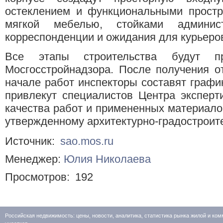
остеклением и функциональными простр
мягкой мебелью, стойками админис
корреспонденции и ожидания для курьеро
Все этапы строительства будут п
Мосгосстройнадзора. После получения о
начале работ инспекторы составят графи
привлекут специалистов Центра эксперт
качества работ и примененных материало
утвержденному архитектурно-градострои
Источник:
sao.mos.ru
Менеджер:
Юлия Николаева
Просмотров:
192
Российская недвижимость: цены, новости, аналитика, статистика рынка жилой и к